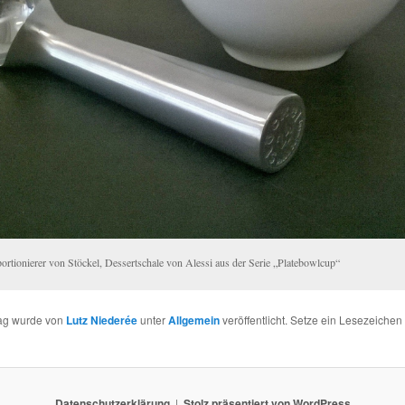
portionierer von Stöckel, Dessertschale von Alessi aus der Serie „Platebowlcup“
rag wurde von
Lutz Niederée
unter
Allgemein
veröffentlicht. Setze ein Lesezeichen
Datenschutzerklärung
Stolz präsentiert von WordPress