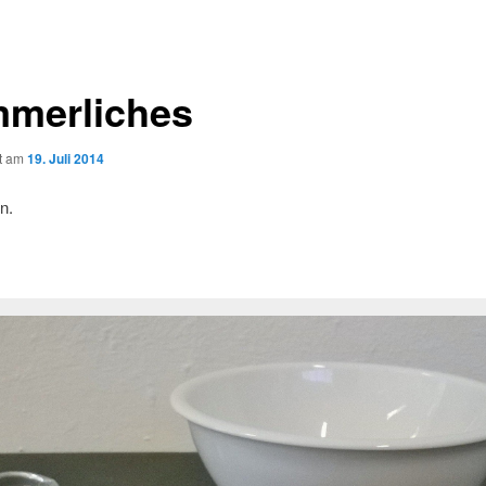
merliches
ht am
19. Juli 2014
n.