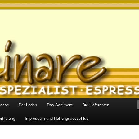
s
resse
Der Laden
Das Sortiment
Die Lieferanten
rklärung
Impressum und Haftungsausschluß