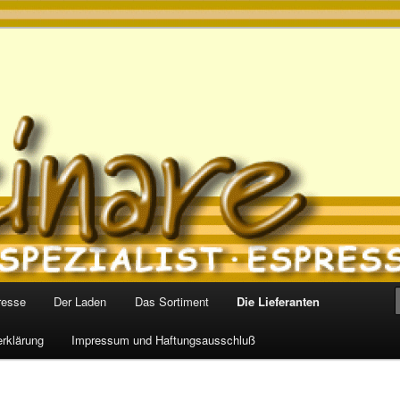
s
resse
Der Laden
Das Sortiment
Die Lieferanten
rklärung
Impressum und Haftungsausschluß