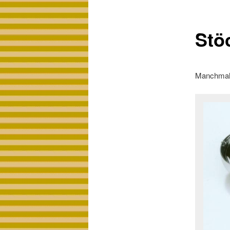
Stö
Manchmal 