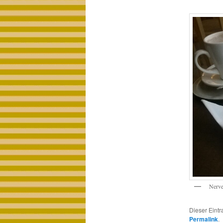
Nerve
Dieser Eint
Permalink
.