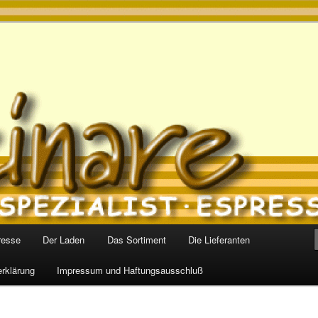
s
resse
Der Laden
Das Sortiment
Die Lieferanten
rklärung
Impressum und Haftungsausschluß