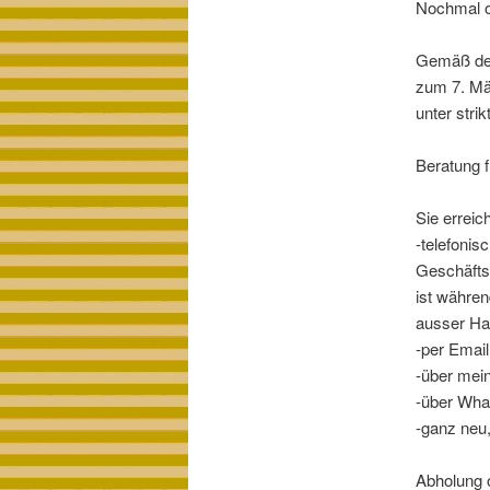
Nochmal o
Gemäß der
zum 7. Mä
unter stri
Beratung f
Sie erreic
-telefoni
Geschäfts
ist währen
ausser Ha
-per Email
-über mei
-über Wha
-ganz neu
Abholung o