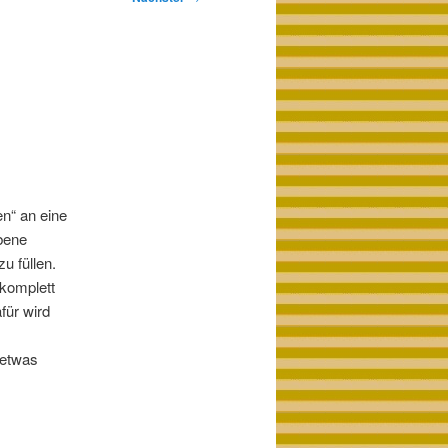
.
en“ an eine
bene
u füllen.
 komplett
für wird
 etwas