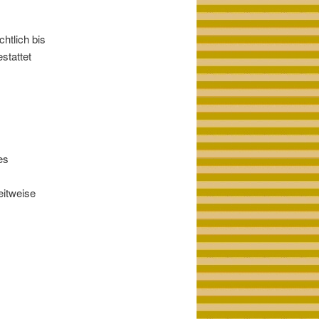
htlich bis
stattet
es
eitweise