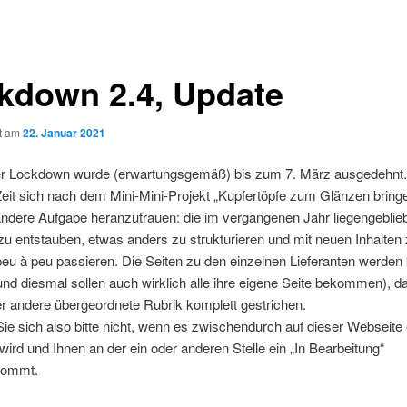
kdown 2.4, Update
ht am
22. Januar 2021
er Lockdown wurde (erwartungsgemäß) bis zum 7. März ausgedehnt
Zeit sich nach dem Mini-Mini-Projekt „Kupfertöpfe zum Glänzen bring
andere Aufgabe heranzutrauen: die im vergangenen Jahr liegengeblie
u entstauben, etwas anders zu strukturieren und mit neuen Inhalten z
eu à peu passieren. Die Seiten zu den einzelnen Lieferanten werden
und diesmal sollen auch wirklich alle ihre eigene Seite bekommen), da
er andere übergeordnete Rubrik komplett gestrichen.
e sich also bitte nicht, wenn es zwischendurch auf dieser Webseite
wird und Ihnen an der ein oder anderen Stelle ein „In Bearbeitung“
kommt.