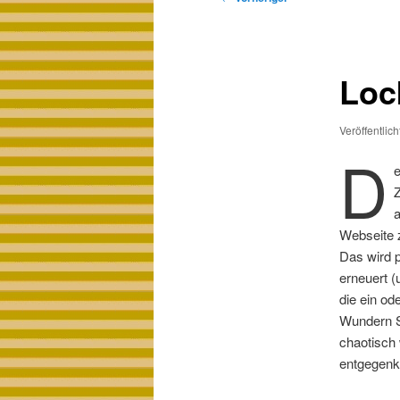
Loc
Veröffentlic
D
Webseite z
Das wird p
erneuert (
die ein od
Wundern Si
chaotisch 
entgegen