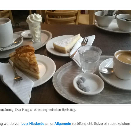
nnahrung. Den Haag an einem regnerischen Herbsttag.
rag wurde von
Lutz Niederée
unter
Allgemein
veröffentlicht. Setze ein Lesezeichen