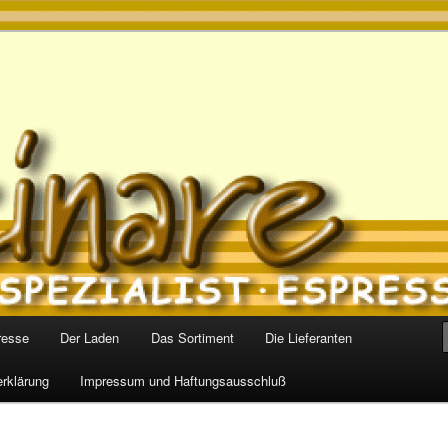
s
resse
Der Laden
Das Sortiment
Die Lieferanten
rklärung
Impressum und Haftungsausschluß